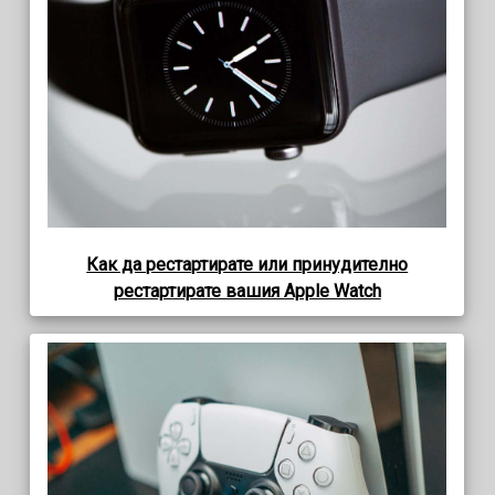
Как да рестартирате или принудително
рестартирате вашия Apple Watch