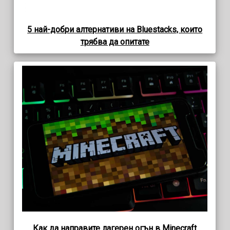
5 най-добри алтернативи на Bluestacks, които
трябва да опитате
Как да направите лагерен огън в Minecraft