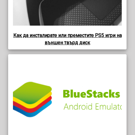
Как да инсталирате или преместите PS5 игри на
външен твърд диск