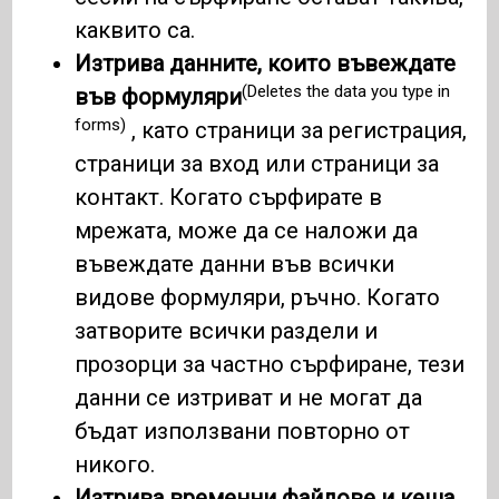
каквито са.
Изтрива данните, които въвеждате
(Deletes the data you type in
във формуляри
forms)
, като страници за регистрация,
страници за вход или страници за
контакт. Когато сърфирате в
мрежата, може да се наложи да
въвеждате данни във всички
видове формуляри, ръчно. Когато
затворите всички раздели и
прозорци за частно сърфиране, тези
данни се изтриват и не могат да
бъдат използвани повторно от
никого.
Изтрива временни файлове и кеша