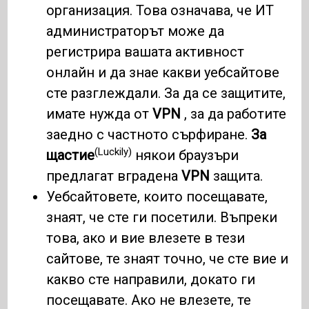
организация. Това означава, че ИТ
администраторът може да
регистрира вашата активност
онлайн и да знае какви уебсайтове
сте разглеждали. За да се защитите,
имате нужда от
VPN
, за да работите
заедно с частното сърфиране.
За
(Luckily)
щастие
някои браузъри
предлагат вградена
VPN
защита.
Уебсайтовете, които посещавате,
знаят, че сте ги посетили. Въпреки
това, ако и вие влезете в тези
сайтове, те знаят точно, че сте вие ​​и
какво сте направили, докато ги
посещавате. Ако не влезете, те