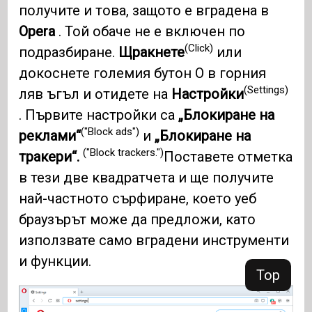
получите и това, защото е вградена в
Opera
. Той обаче не е включен по
(Click)
подразбиране.
Щракнете
или
докоснете големия бутон O в горния
(Settings)
ляв ъгъл и отидете на
Настройки
. Първите настройки са
„Блокиране на
("Block ads")
реклами“
и
„Блокиране на
("Block trackers.")
тракери“.
Поставете отметка
в тези две квадратчета и ще получите
най-частното сърфиране, което уеб
браузърът може да предложи, като
използвате само вградени инструменти
и функции.
Top