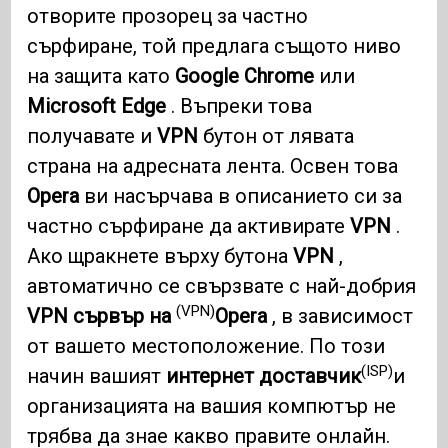
отворите прозорец за частно
сърфиране, той предлага същото ниво
на защита като
Google Chrome
или
Microsoft Edge
. Въпреки това
получавате и
VPN
бутон от лявата
страна на адресната лента. Освен това
Opera
ви насърчава в описанието си за
частно сърфиране да активирате
VPN
.
Ако щракнете върху бутона
VPN
,
автоматично се свързвате с най-добрия
(VPN)
VPN сървър на
Opera
, в зависимост
от вашето местоположение. По този
(ISP)
начин вашият
интернет доставчик
и
организацията на вашия компютър не
трябва да знае какво правите онлайн.