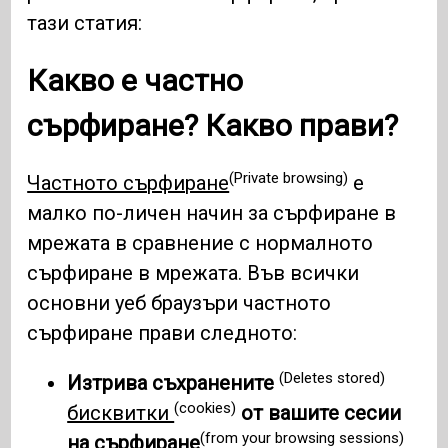
тази статия:
Какво е частно
сърфиране? Какво прави?
(Private browsing)
Частното сърфиране
е
малко по-личен начин за сърфиране в
мрежата в сравнение с нормалното
сърфиране в мрежата. Във всички
основни уеб браузъри частното
сърфиране прави следното:
(Deletes stored)
Изтрива съхранените
(cookies)
бисквитки
от вашите сесии
(from your browsing sessions)
на сърфиране