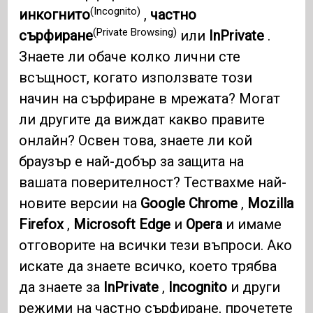
(Incognito)
инкогнито
,
частно
(Private Browsing)
сърфиране
или
InPrivate
.
Знаете ли обаче колко лични сте
всъщност, когато използвате този
начин на сърфиране в мрежата? Могат
ли другите да виждат какво правите
онлайн? Освен това, знаете ли кой
браузър е най-добър за защита на
вашата поверителност? Тествахме най-
новите версии на
Google Chrome
,
Mozilla
Firefox
,
Microsoft Edge
и
Opera
и имаме
отговорите на всички тези въпроси. Ако
искате да знаете всичко, което трябва
да знаете за
InPrivate
,
Incognito
и други
режими на частно сърфиране, прочетете