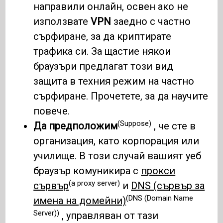
направили онлайн, освен ако не
използвате
VPN
заедно с частно
сърфиране, за да криптирате
трафика си. За щастие някои
браузъри предлагат този вид
защита в техния режим на частно
сърфиране. Прочетете, за да научите
повече.
(Suppose)
Да предположим
, че сте в
организация, като корпорация или
училище. В този случай вашият уеб
браузър комуникира с
прокси
(a proxy server)
сървър
и
DNS (сървър за
(DNS (Domain Name
имена на домейни)
Server))
, управляван от тази