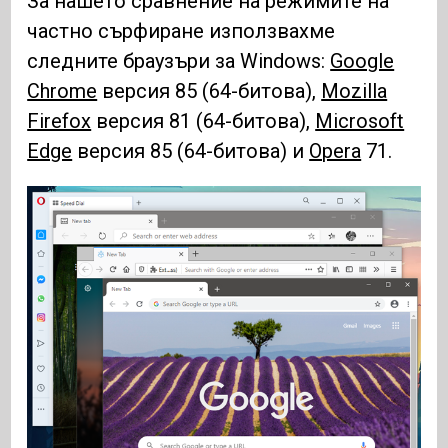
За нашето сравнение на режимите на
частно сърфиране използвахме
следните браузъри за Windows:
Google
Chrome
версия 85 (64-битова),
Mozilla
Firefox
версия 81 (64-битова),
Microsoft
Edge
версия 85 (64-битова) и
Opera
71.