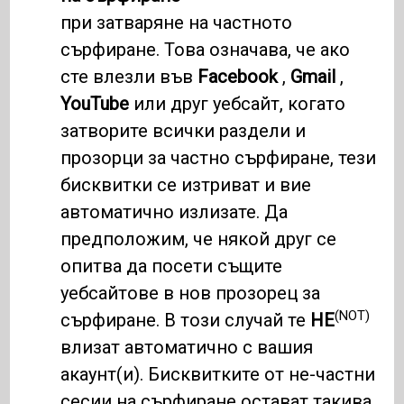
при затваряне на частното
сърфиране. Това означава, че ако
сте влезли във
Facebook
,
Gmail
,
YouTube
или друг уебсайт, когато
затворите всички раздели и
прозорци за частно сърфиране, тези
бисквитки се изтриват и вие
автоматично излизате. Да
предположим, че някой друг се
опитва да посети същите
уебсайтове в нов прозорец за
(NOT)
сърфиране. В този случай те
НЕ
влизат автоматично с вашия
акаунт(и). Бисквитките от не-частни
сесии на сърфиране остават такива,