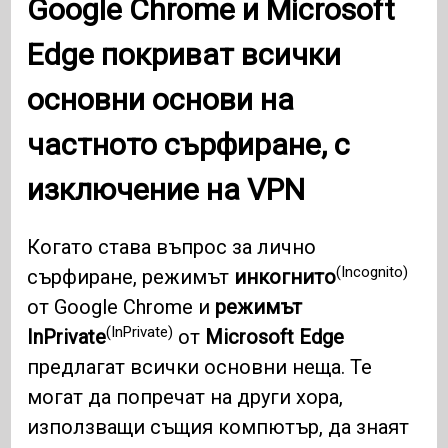
Google Chrome
и
Microsoft
Edge
покриват всички
основни основи на
частното сърфиране, с
изключение на
VPN
Когато става въпрос за лично
(Incognito)
сърфиране, режимът
инкогнито
от Google Chrome и
режимът
(InPrivate)
InPrivate
от
Microsoft Edge
предлагат всички основни неща. Те
могат да попречат на други хора,
използващи същия компютър, да знаят