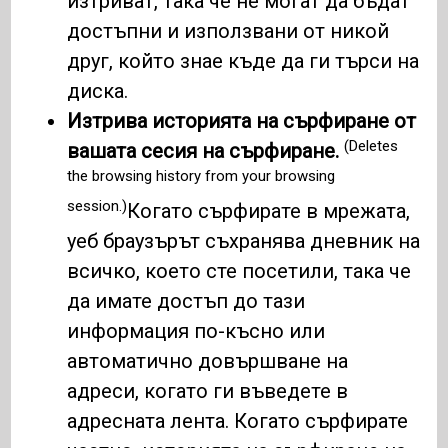
изтриват, така че не могат да бъдат
достъпни и използвани от никой
друг, който знае къде да ги търси на
диска.
Изтрива историята на сърфиране от
(Deletes
вашата сесия на сърфиране.
the browsing history from your browsing
session.)
Когато сърфирате в мрежата,
уеб браузърът съхранява дневник на
всичко, което сте посетили, така че
да имате достъп до тази
информация по-късно или
автоматично довършване на
адреси, когато ги въведете в
адресната лента. Когато сърфирате