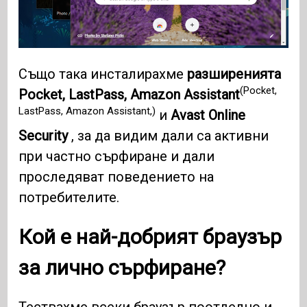
Също така инсталирахме
разширенията
(Pocket,
Pocket, LastPass, Amazon Assistant
LastPass, Amazon Assistant,)
и
Avast Online
Security
, за да видим дали са активни
при частно сърфиране и дали
проследяват поведението на
потребителите.
Кой е най-добрият браузър
за лично сърфиране?
Тествахме всеки браузър поотделно и